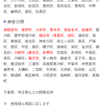
谷区、新宿区、杉並区、墨田区、世田谷区、豊島区、中野
区、練馬区、港区、目黒区
神奈川県
相模原市
、
座間市
、
大和市
、
厚木市
、
海老名市
、
綾瀬市
、愛
川町、愛甲郡清川村、
横浜市
（
青葉区
、
緑区
、瀬谷区、旭
区、都筑区、港北区、神奈川区、保土ヶ谷区、泉区、戸塚
区、西区、中区、南区、磯子区、港南区、栄区、金沢区、鶴
見区）
川崎市
（
麻生区
、
多摩区
、宮前区、高津区、中原区、
幸区、川崎区）
藤沢市
、茅ヶ崎市、鎌倉市、逗子市、葉山
町、横須賀市、三浦市、高座郡寒川町、平塚市、伊勢原市、
秦野市、大磯町、二宮町、中井町、大井町、松田町、山北
町、開成町、南足柄市、小田原市、箱根町、湯河原町、真鶴
町
千葉県、埼玉県などの関東近郊
※ 他地域も相談に応じます