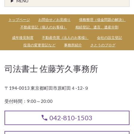
MENU
トップページ
お問合せ／お見積り
債務整理（借金問題の解決）
不動産登記（個人のお客様）
相続登記、遺言、遺産分割
成年後見制度
不動産売買（法人のお客様）
会社の設立登記
役員の変更登記など
事務所紹介
さとうのブログ
司法書士 佐藤芳久事務所
〒194-0013 東京都町田市原町田４-12-９
受付時間：
9:00～20:00
042-810-1503